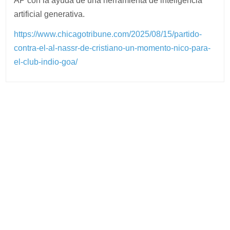
AP con la ayuda de una herramienta de inteligencia
artificial generativa.
https://www.chicagotribune.com/2025/08/15/partido-
contra-el-al-nassr-de-cristiano-un-momento-nico-para-
el-club-indio-goa/
Post
navigation